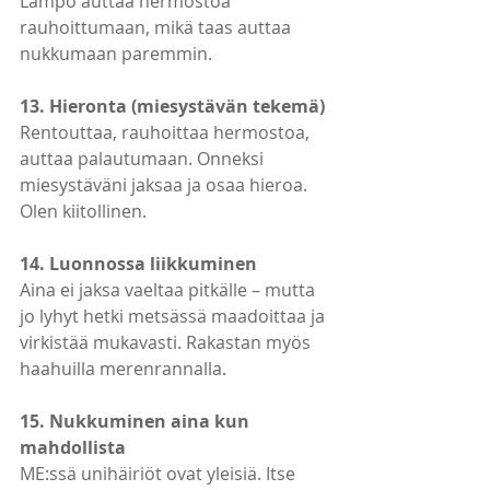
Lämpö auttaa hermostoa 
rauhoittumaan, mikä taas auttaa 
nukkumaan paremmin.
13. Hieronta (miesystävän tekemä)
Rentouttaa, rauhoittaa hermostoa, 
auttaa palautumaan. Onneksi 
miesystäväni jaksaa ja osaa hieroa. 
Olen kiitollinen.
14. Luonnossa liikkuminen
Aina ei jaksa vaeltaa pitkälle – mutta 
jo lyhyt hetki metsässä maadoittaa ja 
virkistää mukavasti. Rakastan myös 
haahuilla merenrannalla.
15. Nukkuminen aina kun 
mahdollista
ME:ssä unihäiriöt ovat yleisiä. Itse 