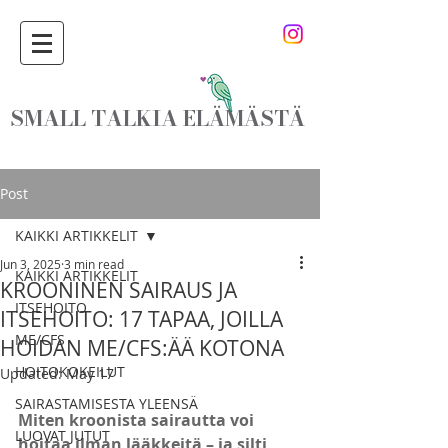
SMALL TALKIA ELÄMÄSTÄ
Post
KAIKKI ARTIKKELIT
Jun 3, 2025
3 min read
KAIKKI ARTIKKELIT
KROONINEN SAIRAUS JA
ITSEHOITO
ITSEHOITO: 17 TAPAA, JOILLA
ME/CFS
HOIDAN ME/CFS:ÄÄ KOTONA
HOITOKOKEILUT
Updated:
May 17
SAIRASTAMISESTA YLEENSÄ
Miten kroonista sairautta voi 
LUOVAT JUTUT
hoitaa ilman lääkkeitä – ja silti 