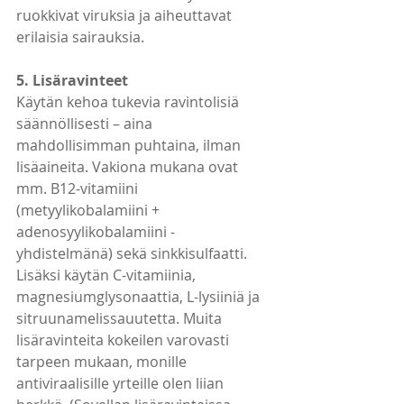
ruokkivat viruksia ja aiheuttavat 
erilaisia sairauksia.
5. Lisäravinteet
Käytän kehoa tukevia ravintolisiä 
säännöllisesti – aina 
mahdollisimman puhtaina, ilman 
lisäaineita. Vakiona mukana ovat 
mm. B12-vitamiini 
(metyylikobalamiini + 
adenosyylikobalamiini -
yhdistelmänä) sekä sinkkisulfaatti. 
Lisäksi käytän C-vitamiinia, 
magnesiumglysonaattia, L-lysiiniä ja 
sitruunamelissauutetta. Muita 
lisäravinteita kokeilen varovasti 
tarpeen mukaan, monille 
antiviraalisille yrteille olen liian 