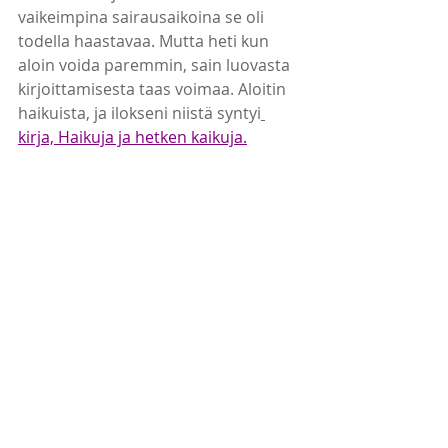
vaikeimpina sairausaikoina se oli 
todella haastavaa. Mutta heti kun 
aloin voida paremmin, sain luovasta 
kirjoittamisesta taas voimaa. Aloitin 
haikuista, ja ilokseni niistä syntyi
kirja, Haikuja ja hetken kaikuja.
Yhdessä kaikki hoidot vaikuttavat 