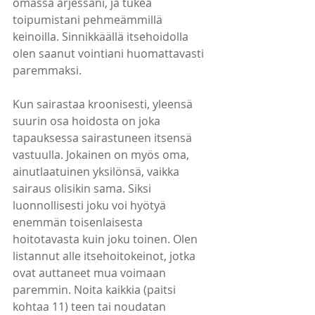
omassa arjessani, ja tukea 
toipumistani pehmeämmillä 
keinoilla. Sinnikkäällä itsehoidolla 
olen saanut vointiani huomattavasti 
paremmaksi. 
Kun sairastaa kroonisesti, yleensä 
suurin osa hoidosta on joka 
tapauksessa sairastuneen itsensä 
vastuulla. Jokainen on myös oma, 
ainutlaatuinen yksilönsä, vaikka 
sairaus olisikin sama. Siksi 
luonnollisesti joku voi hyötyä 
enemmän toisenlaisesta 
hoitotavasta kuin joku toinen. Olen 
listannut alle itsehoitokeinot, jotka 
ovat auttaneet mua voimaan 
paremmin. Noita kaikkia (paitsi 
kohtaa 11) teen tai noudatan 