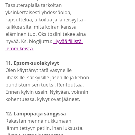
Tassuterapialla tarkoitan 
yksinkertaisesti yhdessäoloa, 
rapsuttelua, ulkoilua ja läheisyyttä – 
kaikkea sitä, mitä koiran kanssa 
eläminen tuo. Oksitosiini tekee aina 
hyvää. Ks. blogijuttu:
Hyvää fiilistä 
lemmikeistä.
11. Epsom-suolakylvyt
Olen käyttänyt tätä väsyneille 
lihaksille, särkyisille jäsenille ja kehon 
puhdistumisen tueksi. Rentouttaa. 
Ennen kylvin usein. Nykyään, voinnin 
kohentuessa, kylvyt ovat jääneet.
12. Lämpöpatja sängyssä
Rakastan mennä nukkumaan 
lämmitettyyn petiin. Ihan luksusta. 