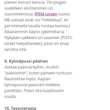
pienen koirani kanssa. Yin-joogan 
uudelleen aloittaminen on 
suunnitelmissa.
 (
PEM-oireen
vuoksi 
ME-sairaat eivät voi “hikiliikkua”, eli 
perinteisellä tavalla nostaa kuntoa.)
Aikaisemmin käytin sykemittaria. 
Nykyään sykkeeni on tasainen (POTS-
oireet helpottaneet), joten en enää 
tarvitse sitä.
9. Kylmäpussi päähän
Auttaa päänsärkyihin, muihin 
“pääoloihin”, kuten paineen tuntuun. 
Rauhoittaa myös. Käytän 
kylmäpussia päässäni melkein 
päivittäin. Pidän sitä tuubihuivin 
sisällä.
10. Tassuterapia