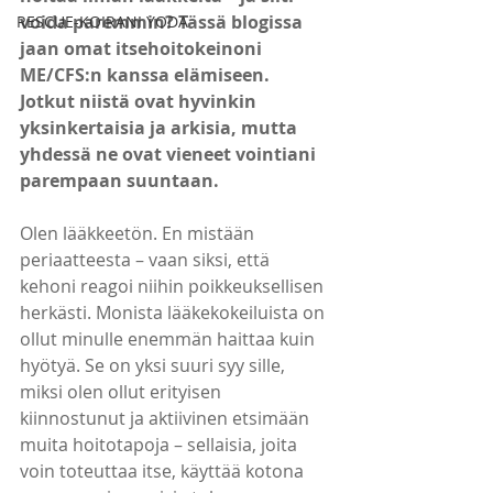
voida paremmin? Tässä blogissa 
RESCUE-KOIRANI YODA
jaan omat itsehoitokeinoni 
ME/CFS:n kanssa elämiseen. 
Jotkut niistä ovat hyvinkin  
yksinkertaisia ja arkisia, mutta 
yhdessä ne ovat vieneet vointiani 
parempaan suuntaan.
Olen lääkkeetön. En mistään 
periaatteesta – vaan siksi, että 
kehoni reagoi niihin poikkeuksellisen 
herkästi. Monista lääkekokeiluista on 
ollut minulle enemmän haittaa kuin 
hyötyä. Se on yksi suuri syy sille, 
miksi olen ollut erityisen 
kiinnostunut ja aktiivinen etsimään 
muita hoitotapoja – sellaisia, joita 
voin toteuttaa itse, käyttää kotona 