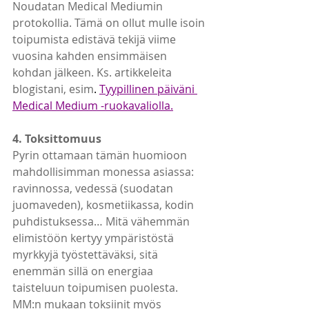
Noudatan Medical Mediumin 
protokollia. Tämä on ollut mulle isoin 
toipumista edistävä tekijä viime 
vuosina kahden ensimmäisen 
kohdan jälkeen. Ks. artikkeleita 
blogistani, esim
. 
Tyypillinen päiväni 
Medical Medium -ruokavaliolla.
4. Toksittomuus
Pyrin ottamaan tämän huomioon 
mahdollisimman monessa asiassa: 
ravinnossa, vedessä (suodatan 
juomaveden), kosmetiikassa, kodin 
puhdistuksessa… Mitä vähemmän 
elimistöön kertyy ympäristöstä 
myrkkyjä työstettäväksi, sitä 
enemmän sillä on energiaa 
taisteluun toipumisen puolesta. 
MM:n mukaan toksiinit myös 