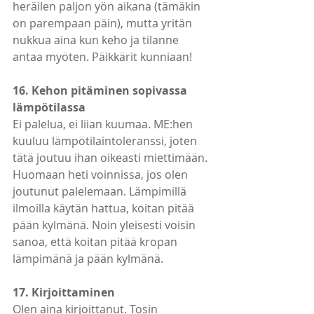
heräilen paljon yön aikana (tämäkin 
on parempaan päin), mutta yritän 
nukkua aina kun keho ja tilanne 
antaa myöten. Päikkärit kunniaan!
16. Kehon pitäminen sopivassa 
lämpötilassa
Ei palelua, ei liian kuumaa. ME:hen 
kuuluu lämpötilaintoleranssi, joten 
tätä joutuu ihan oikeasti miettimään. 
Huomaan heti voinnissa, jos olen 
joutunut palelemaan. Lämpimillä 
ilmoilla käytän hattua, koitan pitää 
pään kylmänä. Noin yleisesti voisin 
sanoa, että koitan pitää kropan 
lämpimänä ja pään kylmänä.
17. Kirjoittaminen
Olen aina kirjoittanut. Tosin 