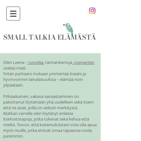
SMALL TALKIA ELÄMÄSTÄ
Olen Leena –
runoilija
, tarinankertoja,
copywriter
,
utelias mieli.
Yritän parhaani mukaan ymmärtää itseäni ja
hyvinvoinnin lainalaisuuksia – elämää noin
ylipäätään.
Pitkäaikainen, vakava sairaastaminen on
pakottanut löytämään yhä uudelleen sekä itseni
että ne asiat, joilla on aidosti merkitystä.
Matkan varrella olen löytänyt erilaisia
itsehoitotapoja, jotka tukevat sekä kehoa että
mieltä. Toivon, että kokemuksistani voisi olla apua
myös muille, jotka etsivät omaa tapaansa voida
paremmin.