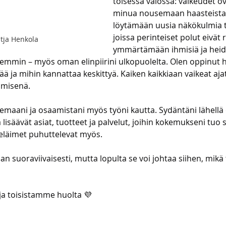
toisessa valossa: vaikeudet o
minua nousemaan haasteista
löytämään uusia näkökulmia til
joissa perinteiset polut eivät ri
tja Henkola
ymmärtämään ihmisiä ja heid
semmin – myös oman elinpiirini ulkopuolelta. Olen oppinut
ää ja mihin kannattaa keskittyä. Kaiken kaikkiaan vaikeat aja
hmisenä.
maani ja osaamistani myös työni kautta. Sydäntäni lähellä 
a lisäävät asiat, tuotteet ja palvelut, joihin kokemukseni tuo s
 eläimet puhuttelevat myös.
aan suoraviivaisesti, mutta lopulta se voi johtaa siihen, mik
a toisistamme huolta 
💜