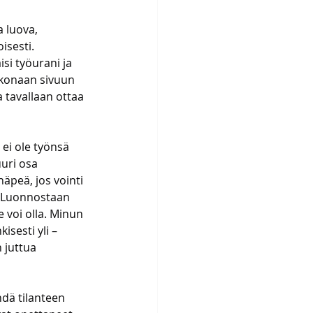
a luova, 
sesti. 
si työurani ja 
konaan sivuun 
ja tavallaan ottaa 
ei ole työnsä 
uri osa 
häpeä, jos vointi 
? Luonnostaan 
 voi olla. Minun 
isesti yli – 
 juttua 
hdä tilanteen 