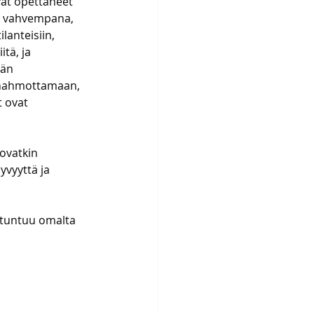
vat opettaneet 
 vahvempana, 
anteisiin, 
itä, ja 
än 
 hahmottamaan, 
t ovat 
ovatkin 
yvyyttä ja 
ä tuntuu omalta 