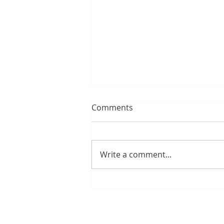
Comments
Write a comment...
HAIKUJA JA HETKEN KAIKUJA
– MITEN KIRJANI SYNTYI