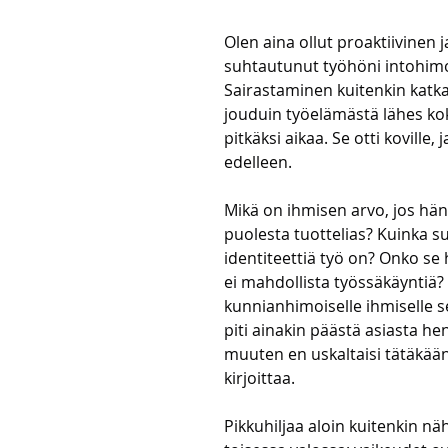
Olen aina ollut proaktiivinen j
suhtautunut työhöni intohimoi
Sairastaminen kuitenkin katkai
jouduin työelämästä lähes ko
pitkäksi aikaa. Se otti koville, 
edelleen. 
Mikä on ihmisen arvo, jos hän 
puolesta tuottelias? Kuinka su
identiteettiä työ on? Onko se 
ei mahdollista työssäkäyntiä
kunnianhimoiselle ihmiselle se
piti ainakin päästä asiasta henk
muuten en uskaltaisi tätäkään
kirjoittaa.
Pikkuhiljaa aloin kuitenkin nä