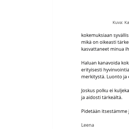
Kuva: Ka
kokemuksiaan syvälli
mikä on oikeasti tärke
kasvattaneet minua i
Haluan kanavoida koke
erityisesti hyvinvointi
merkitystä. Luonto ja
Joskus polku ei kuljek
ja aidosti tärkeältä.
Pidetään itsestämme j
Leena