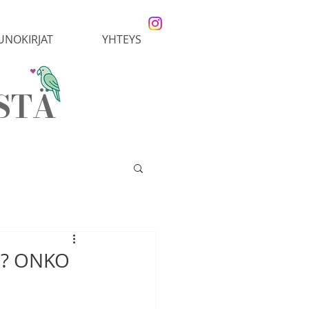
UNOKIRJAT
YHTEYS
STÄ
N? ONKO