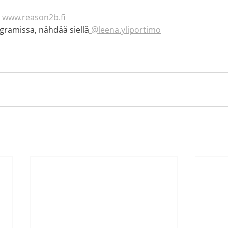
 
www.reason2b.fi
agramissa, nähdää siellä
 @leena.yliportimo