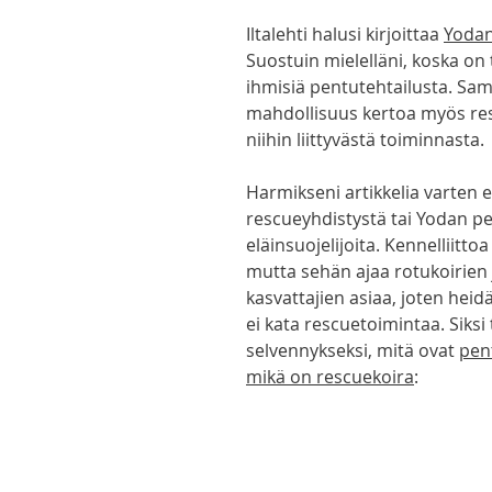
Iltalehti halusi kirjoittaa 
Yodan
Suostuin mielelläni, koska on 
ihmisiä pentutehtailusta. Sama
mahdollisuus kertoa myös resc
niihin liittyvästä toiminnasta. 
Harmikseni artikkelia varten e
rescueyhdistystä tai Yodan pe
eläinsuojelijoita. Kennelliittoa
mutta sehän ajaa rotukoirien 
kasvattajien asiaa, joten heid
ei kata rescuetoimintaa. Siksi 
selvennykseksi, mitä ovat 
pent
mikä on rescuekoira
: