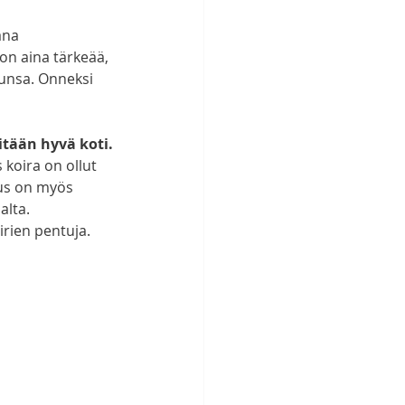
ana 
 on aina tärkeää, 
kunsa. Onneksi 
itään hyvä koti.
 koira on ollut 
us on myös 
alta. 
irien pentuja.