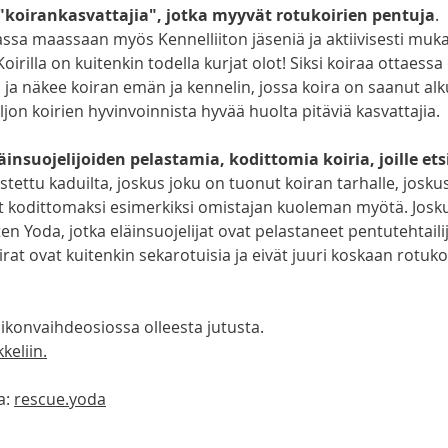
"koirankasvattajia", jotka myyvät rotukoirien pentuja
.
assa maassaan myös Kennelliiton jäseniä ja aktiivisesti muk
K
oirilla on kuitenkin todella kurjat olot! 
Siksi koiraa ottaessa
 ja näkee koiran emän ja kennelin, jossa koira on saanut al
ljon koirien hyvinvoinnista hyvää huolta pitäviä kasvattajia.
insuojelijoiden pelastamia, kodittomia koiria, joille ets
stettu kaduilta, joskus joku on tuonut koiran tarhalle, joskus
yt kodittomaksi esimerkiksi omistajan kuoleman myötä. Josk
ten Yoda, jotka eläinsuojelijat ovat pelastaneet pentutehtailij
t ovat kuitenkin sekarotuisia ja eivät juuri koskaan rotuko
viikonvaihdeosiossa olleesta jutusta. 
kkeliin.
: 
rescue.yoda