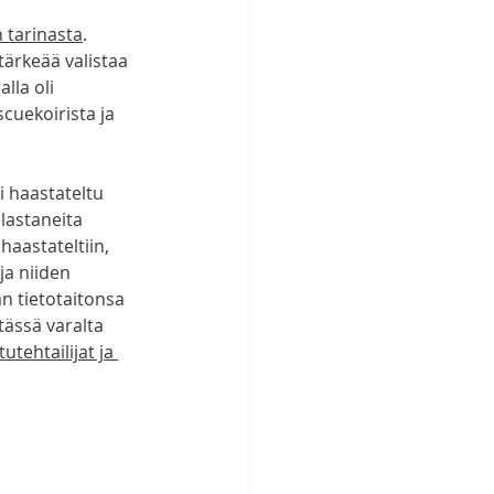
 tarina
sta
. 
tärkeää valistaa 
lla oli 
uekoirista ja 
i haastateltu 
lastaneita 
 haastateltiin, 
ja niiden 
än tietotaitonsa 
tässä varalta 
utehtailijat ja 