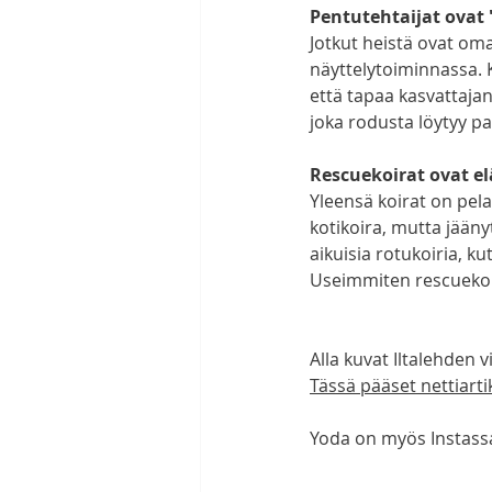
Pentutehtaijat ovat 
Jotkut heistä ovat om
näyttelytoiminnassa. 
että tapaa kasvattajan
joka rodusta löytyy pa
Rescuekoirat ovat elä
Yleensä koirat on pela
kotikoira, mutta jään
aikuisia rotukoiria, ku
Useimmiten rescuekoira
Alla kuvat Iltalehden 
Tässä pääset netti
arti
Yoda on myös Instassa