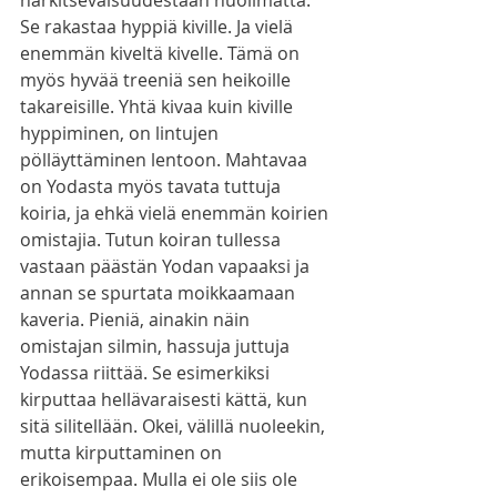
harkitsevaisuudestaan huolimatta. 
Se rakastaa hyppiä kiville. Ja vielä 
enemmän kiveltä kivelle. Tämä on 
myös hyvää treeniä sen heikoille 
takareisille. Yhtä kivaa kuin kiville 
hyppiminen, on lintujen 
pölläyttäminen lentoon. Mahtavaa 
on Yodasta myös tavata tuttuja 
koiria, ja ehkä vielä enemmän koirien 
omistajia. Tutun koiran tullessa 
vastaan päästän Yodan vapaaksi ja 
annan se spurtata moikkaamaan 
kaveria. Pieniä, ainakin näin 
omistajan silmin, hassuja juttuja 
Yodassa riittää. Se esimerkiksi 
kirputtaa hellävaraisesti kättä, kun 
sitä silitellään. Okei, välillä nuoleekin, 
mutta kirputtaminen on 
erikoisempaa. Mulla ei ole siis ole 