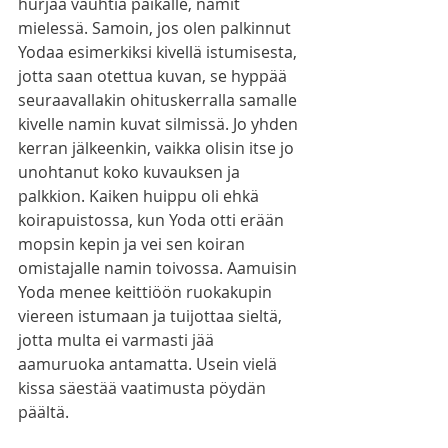
hurjaa vauhtia paikalle, namit 
mielessä. Samoin, jos olen palkinnut 
Yodaa esimerkiksi kivellä istumisesta, 
jotta saan otettua kuvan, se hyppää 
seuraavallakin ohituskerralla samalle 
kivelle namin kuvat silmissä. Jo yhden 
kerran jälkeenkin, vaikka olisin itse jo 
unohtanut koko kuvauksen ja 
palkkion. Kaiken huippu oli ehkä 
koirapuistossa, kun Yoda otti erään 
mopsin kepin ja vei sen koiran 
omistajalle namin toivossa. Aamuisin 
Yoda menee keittiöön ruokakupin 
viereen istumaan ja tuijottaa sieltä, 
jotta multa ei varmasti jää 
aamuruoka antamatta. Usein vielä 
kissa säestää vaatimusta pöydän 
päältä. 