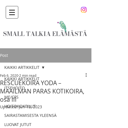
SMALL TALKIA ELÄMÄSTÄ
Post
KAIKKI ARTIKKELIT
Feb 6, 2020
2 min read
KAIKKI ARTIKKELIT
RESCUEKOIRA YODA –
ITSEHOITO
MAAILMAN PARAS KOTIKOIRA,
ME/CFS
osa III
HOITOKOKEILUT
Updated:
Jun 13, 2023
SAIRASTAMISESTA YLEENSÄ
LUOVAT JUTUT