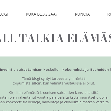
LOGI
KUKA BLOGGAA?
RUNOJA
R
LL TALKIA ELÄMÄ
invointia sairastamisen keskelle – kokemuksia ja itsehoidon 
Tämä blogi syntyi tarpeesta ymmärtää
toipumista silloin, kun valmiita vastauksia ei ollut.
Kirjoitan elämästä kroonisen sairauden kanssa ja siitä,
miten olen rakentanut vointia pala palalta käytännön itsehoidolla.
aan konkreettisia keinoja, havaintoja ja oivalluksia matkan varrelta.