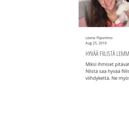
Leena Yliportimo
Aug 25, 2019
HYVÄÄ FIILISTÄ LEMM
Miksi ihmiset pitäv
Niistä saa hyvää fiili
viihdykettä. Ne myö
meitä olemaan par
ihmisiä.