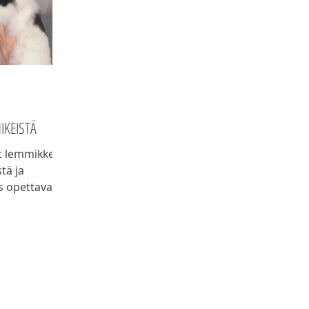
IKEISTÄ
ät lemmikkejä?
stä ja
s opettavat
empia