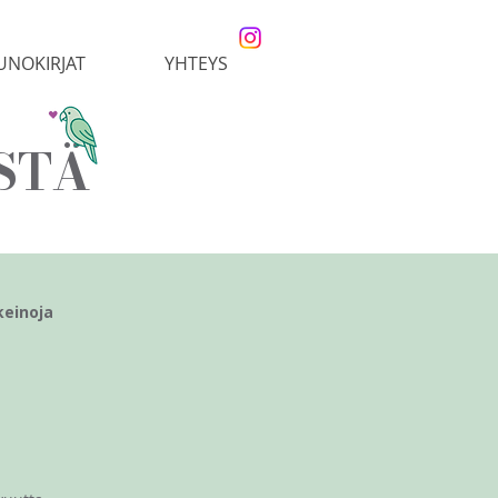
UNOKIRJAT
YHTEYS
STÄ
keinoja