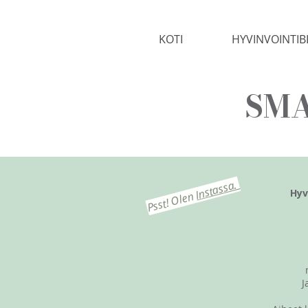
KOTI
HYVINVOINTIB
SMA
Instassa.
Hyv
Psst! Olen
J