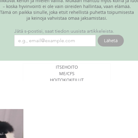
liikkuvat kehon ja mielen välillä. Mukaan mahtuu myös koiria ja luo
– koska hyvinvointi ei ole vain oireiden hallintaa, vaan elämää.
Tämä on paikka sinulle, joka etsit rehellistä puhetta toipumisesta
ja keinoja vahvistaa omaa jaksamistasi.
Jätä s-postisi, saat tiedon uusista artikkeleista.
Lähetä
ITSEHOITO
ME/CFS
HOITOKOKEILUT
SAIRASTAMISESTA YLEENSÄ
LUOVAT JUTUT
RESCUE-KOIRANI YODA