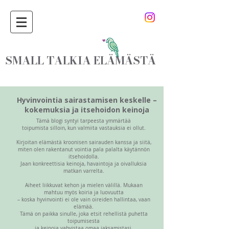
SMALL TALKIA ELÄMÄSTÄ
Hyvinvointia sairastamisen keskelle –
kokemuksia ja itsehoidon keinoja
Tämä blogi syntyi tarpeesta ymmärtää
toipumista silloin, kun valmiita vastauksia ei ollut.
Kirjoitan elämästä kroonisen sairauden kanssa ja siitä,
miten olen rakentanut vointia pala palalta käytännön
itsehoidolla.
Jaan konkreettisia keinoja, havaintoja ja oivalluksia
matkan varrelta.
Aiheet liikkuvat kehon ja mielen välillä. Mukaan
mahtuu myös koiria ja luovuutta
– koska hyvinvointi ei ole vain oireiden hallintaa, vaan
elämää.
Tämä on paikka sinulle, joka etsit rehellistä puhetta
toipumisesta
ja keinoja vahvistaa omaa jaksamistasi.