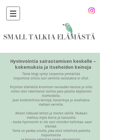
SMALL TALKIA ELÄMÄSTÄ
Hyvinvointia sairastamisen keskelle –
kokemuksia ja itsehoidon keinoja
Tämä blogi syntyi tarpeesta ymmärtää
toipumista silloin, kun valmiita vastauksia ei ollut.
Kirjoitan elämästä kroonisen sairauden kanssa ja siitä,
miten olen rakentanut vointia pala palalta käytännön
itsehoidolla.
Jaan konkreettisia keinoja, havaintoja ja oivalluksia
matkan varrelta.
Aiheet liikkuvat kehon ja mielen välillä. Mukaan
mahtuu myös koiria ja luovuutta
– koska hyvinvointi ei ole vain oireiden hallintaa, vaan
elämää.
Tämä on paikka sinulle, joka etsit rehellistä puhetta
toipumisesta
ja keinoja vahvistaa omaa jaksamistasi.