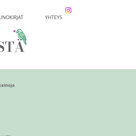
UNOKIRJAT
YHTEYS
STÄ
keinoja