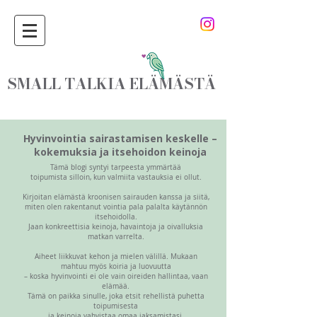
SMALL TALKIA ELÄMÄSTÄ
Hyvinvointia sairastamisen keskelle –
kokemuksia ja itsehoidon keinoja
Tämä blogi syntyi tarpeesta ymmärtää
toipumista silloin, kun valmiita vastauksia ei ollut.
Kirjoitan elämästä kroonisen sairauden kanssa ja siitä,
miten olen rakentanut vointia pala palalta käytännön
itsehoidolla.
Jaan konkreettisia keinoja, havaintoja ja oivalluksia
matkan varrelta.
Aiheet liikkuvat kehon ja mielen välillä. Mukaan
mahtuu myös koiria ja luovuutta
– koska hyvinvointi ei ole vain oireiden hallintaa, vaan
elämää.
Tämä on paikka sinulle, joka etsit rehellistä puhetta
toipumisesta
ja keinoja vahvistaa omaa jaksamistasi.