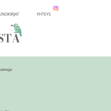
UNOKIRJAT
YHTEYS
STÄ
keinoja