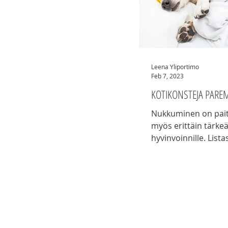
Leena Yliportimo
Feb 7, 2023
KOTIKONSTEJA PAR
Nukkuminen on pait
myös erittäin tärke
hyvinvoinnille. Lista
kotikonsteja, joilla parannan
omaa nukkumistani