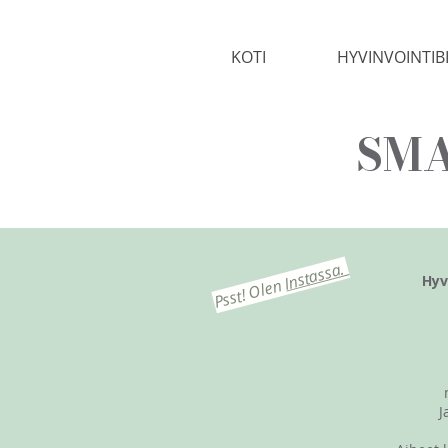
KOTI
HYVINVOINTIB
SMA
Instassa.
Hyv
Psst! Olen
J