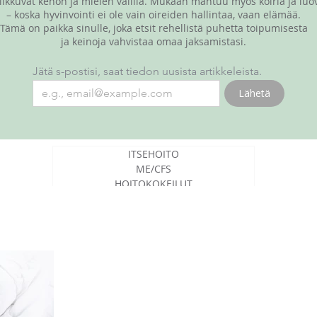
liikkuvat kehon ja mielen välillä. Mukaan mahtuu myös koiria ja luo
– koska hyvinvointi ei ole vain oireiden hallintaa, vaan elämää.
Tämä on paikka sinulle, joka etsit rehellistä puhetta toipumisesta
ja keinoja vahvistaa omaa jaksamistasi.
Jätä s-postisi, saat tiedon uusista artikkeleista.
Lähetä
ITSEHOITO
ME/CFS
HOITOKOKEILUT
SAIRASTAMISESTA YLEENSÄ
LUOVAT JUTUT
RESCUE-KOIRANI YODA