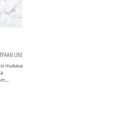
EMPAAN UNEEN
si mukavaa,
ää
sin
.