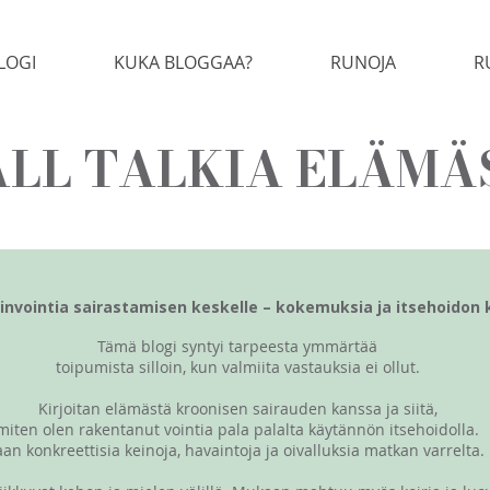
LOGI
KUKA BLOGGAA?
RUNOJA
R
LL TALKIA ELÄMÄ
invointia sairastamisen keskelle – kokemuksia ja itsehoidon 
Tämä blogi syntyi tarpeesta ymmärtää
toipumista silloin, kun valmiita vastauksia ei ollut.
Kirjoitan elämästä kroonisen sairauden kanssa ja siitä,
miten olen rakentanut vointia pala palalta käytännön itsehoidolla.
aan konkreettisia keinoja, havaintoja ja oivalluksia matkan varrelta.