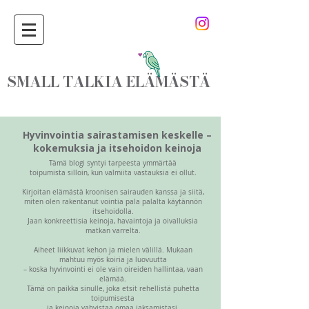
SMALL TALKIA ELÄMÄSTÄ
Hyvinvointia sairastamisen keskelle –
kokemuksia ja itsehoidon keinoja
Tämä blogi syntyi tarpeesta ymmärtää
toipumista silloin, kun valmiita vastauksia ei ollut.
Kirjoitan elämästä kroonisen sairauden kanssa ja siitä,
miten olen rakentanut vointia pala palalta käytännön
itsehoidolla.
Jaan konkreettisia keinoja, havaintoja ja oivalluksia
matkan varrelta.
Aiheet liikkuvat kehon ja mielen välillä. Mukaan
mahtuu myös koiria ja luovuutta
– koska hyvinvointi ei ole vain oireiden hallintaa, vaan
elämää.
Tämä on paikka sinulle, joka etsit rehellistä puhetta
toipumisesta
ja keinoja vahvistaa omaa jaksamistasi.