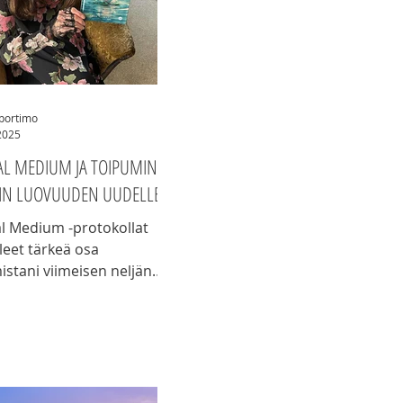
iportimo
2025
AL MEDIUM JA TOIPUMINEN
SIN LUOVUUDEN UUDELLEEN
l Medium -protokollat
leet tärkeä osa
istani viimeisen neljän
 aikana. Vaikka itsehoitoni
ollut aina helppoa, olen
jan pystynyt tekemään
n asioita kuin ennen.
inen ei kuitenkaan ole
 lineaarista – siihen on