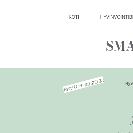
KOTI
HYVINVOINTIB
SMA
Instassa.
Hyv
Psst! Olen
J