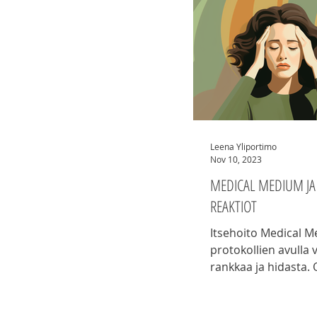
Leena Yliportimo
Nov 10, 2023
MEDICAL MEDIUM JA
REAKTIOT
Itsehoito Medical 
protokollien avulla v
rankkaa ja hidasta.
ymmärtää sen mahdo
aiheuttamia detox-r