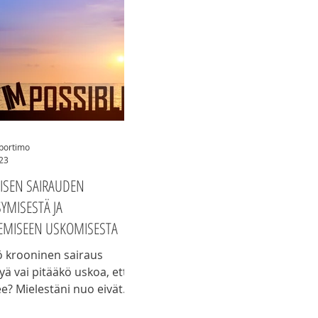
ut vaikeampia ja
pia aikoja. Kuitenkin
i eteenpäin on menty, sillä
i on nykyään muutakin
elkkää selviytymistä
tä toiseen. Olen jopa
 inspiraationi luomiseen
n.
iportimo
023
ISEN SAIRAUDEN
YMISESTÄ JA
EMISEEN USKOMISESTA
ö krooninen sairaus
yä vai pitääkö uskoa, että
e? Mielestäni nuo eivät
oisiaan pois.