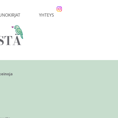
UNOKIRJAT
YHTEYS
STÄ
keinoja