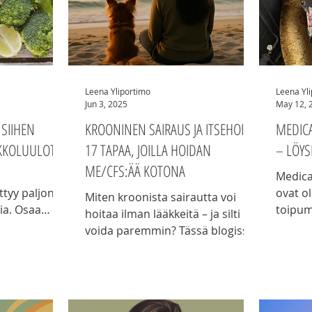
Leena Yliportimo
Leena Yl
Jun 3, 2025
May 12, 
SIIHEN
KROONINEN SAIRAUS JA ITSEHOITO:
MEDIC
KKOLUULOT
17 TAPAA, JOILLA HOIDAN
– LÖY
ME/CFS:ÄÄ KOTONA
Medica
ttyy paljon
ovat ol
Miten kroonista sairautta voi
via. Osaa
toipum
hoitaa ilman lääkkeitä – ja silti
lainkaan –
vuoden
voida paremmin? Tässä blogissa
i minustakin
ei ole 
jaan omat itsehoitokeinoni
gissani
koko a
ME/CFS:n kanssa elämiseen.
yypilliseen
enemmä
Jotkut niistä ovat hyvinkin
Toipum
yksinkertaisia ja arkisia, mutta
koskaan