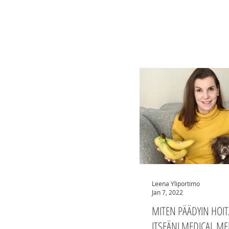
omaa nukkumistani
Leena Yliportimo
Jan 7, 2022
MITEN PÄÄDYIN HOI
ITSEÄNI MEDICAL M