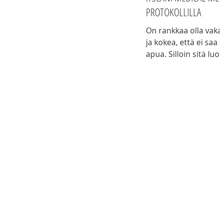
PROTOKOLLILLA
On rankkaa olla vaka
ja kokea, että ei sa
apua. Silloin sitä lu
etsii erilaisia hoito