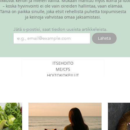
liikkuvat kehon ja mielen välillä. Mukaan mahtuu myös koiria ja luo
– koska hyvinvointi ei ole vain oireiden hallintaa, vaan elämää.
Tämä on paikka sinulle, joka etsit rehellistä puhetta toipumisesta
ja keinoja vahvistaa omaa jaksamistasi.
Jätä s-postisi, saat tiedon uusista artikkeleista.
Lähetä
ITSEHOITO
ME/CFS
HOITOKOKEILUT
SAIRASTAMISESTA YLEENSÄ
LUOVAT JUTUT
RESCUE-KOIRANI YODA