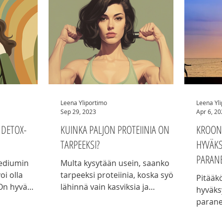
yhdessä ne ovat vieneet vointiani
mahtun
parempaan suuntaan.
helpom
selväst
elämän
kuin p
päiväs
saanut
takaisi
Leena Yliportimo
Leena Yl
Sep 29, 2023
Apr 6, 2
 DETOX-
KUINKA PALJON PROTEIINIA ON
KROON
TARPEEKSI?
HYVÄKS
PARAN
Mediumin
Multa kysytään usein, saanko
oi olla
tarpeeksi proteiinia, koska syön
Pitääk
 On hyvä
lähinnä vain kasviksia ja
hyväks
llisesti
hedelmiä. Ennen söin ihan eri
parane
eaktioita.
tavalla, tuloksetta.
sulje t