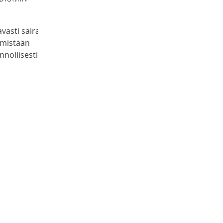
vasti sairas
a mistään
onnollisesti
muotoja.