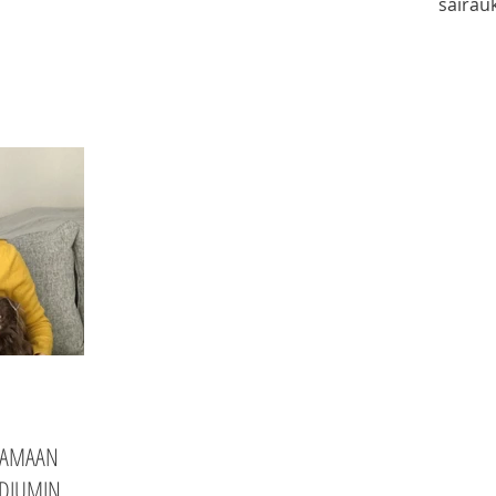
sairau
.
paremmassa kunnossa.
tiivist
hyvä lä
TAMAAN
EDIUMIN