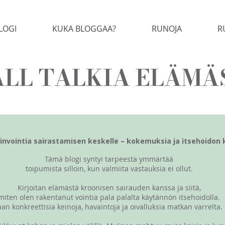
LOGI
KUKA BLOGGAA?
RUNOJA
R
LL TALKIA ELÄMÄ
invointia sairastamisen keskelle – kokemuksia ja itsehoidon 
Tämä blogi syntyi tarpeesta ymmärtää
toipumista silloin, kun valmiita vastauksia ei ollut.
Kirjoitan elämästä kroonisen sairauden kanssa ja siitä,
miten olen rakentanut vointia pala palalta käytännön itsehoidolla.
aan konkreettisia keinoja, havaintoja ja oivalluksia matkan varrelta.