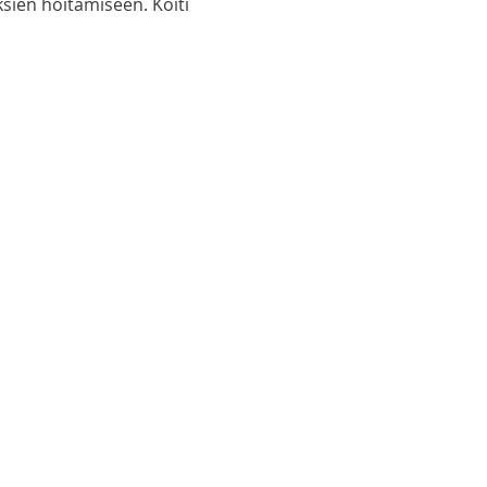
ksien hoitamiseen. Koitin
ää, miten sen kanssa on
hteä liikkeelle.