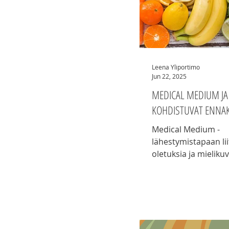
Leena Yliportimo
Jun 22, 2025
MEDICAL MEDIUM JA 
KOHDISTUVAT ENNA
Medical Medium -
lähestymistapaan lii
oletuksia ja mieliku
niistä en ihmettele 
kuulostihan konsept
alkuun oudolta. Blo
oikaisen muutaman t
ennakkoluuloon.