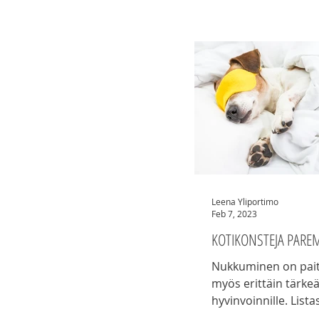
Leena Yliportimo
Feb 7, 2023
KOTIKONSTEJA PAR
Nukkuminen on pait
myös erittäin tärke
hyvinvoinnille. Lista
kotikonsteja, joilla parannan