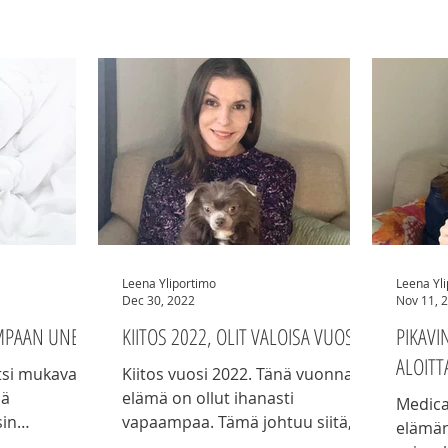
Leena Yliportimo
Leena Yl
Dec 30, 2022
Nov 11, 
EMPAAN UNEEN
KIITOS 2022, OLIT VALOISA VUOSI
PIKAVI
ALOIT
si mukavaa,
Kiitos vuosi 2022. Tänä vuonna
ää
elämä on ollut ihanasti
Medical 
sin
vapaampaa. Tämä johtuu siitä,
elämän
että olen ollut fyysisesti